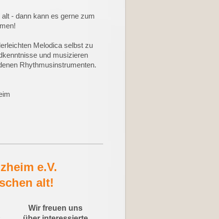
 alt - dann kann es gerne zum
mmen!
derleichten Melodica selbst zu
ndkenntnisse und musizieren
iedenen Rhythmusinstrumenten.
heim
zheim e.V.
isschen alt!
Wir freuen uns
s
über interessierte