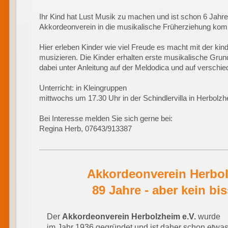
Ihr Kind hat Lust Musik zu machen und ist schon 6 Jahre
Akkordeonverein in die musikalische Früherziehung ko
Hier erleben Kinder wie viel Freude es macht mit der kin
musizieren.
Die Kinder erhalten erste musikalische Gru
dabei unter Anleitung auf der Meldodica und auf versch
Unterricht: in Kleingruppen
mittwochs um 17.30 Uhr in der Schindlervilla in Herbolz
Bei Interesse melden Sie sich gerne bei:
Regina Herb, 07643/913387
Akkordeonverein Herbol
89
Jahre - aber kein b
Der
Akkordeonverein Herbolzheim e.V.
wurde
im Jahr 1936 gegründet und ist daher schon etwa