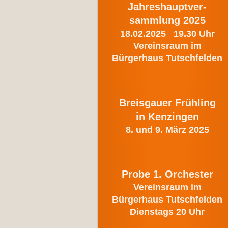
Jahreshauptver-
sammlung 2025
18.02.2025 19.30 Uhr
Vereinsraum im
Bürgerhaus Tutschfelden
Breisgauer Frühling
in Kenzingen
8. und 9. März 2025
Probe 1. Orchester
Vereinsraum im
Bürgerhaus Tutschfelden
Dienstags 20 Uhr