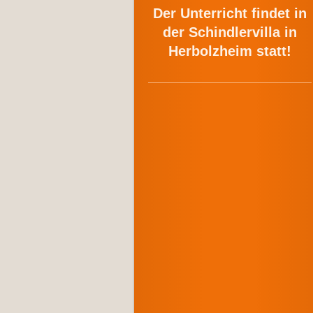
Der Unterricht findet in
der Schindlervilla in
Herbolzheim statt!